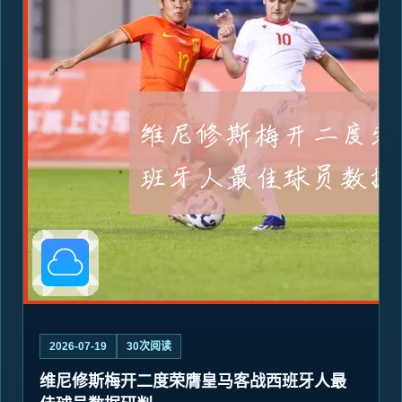
2026-07-19
30次阅读
维尼修斯梅开二度荣膺皇马客战西班牙人最