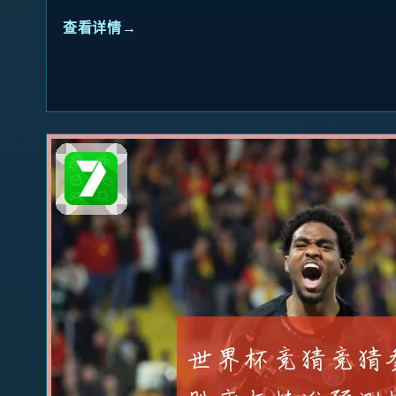
查看详情→