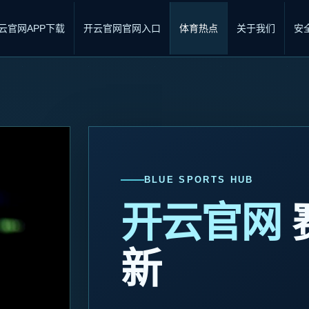
云官网APP下载
开云官网官网入口
体育热点
关于我们
安
BLUE SPORTS HUB
开云官网
新