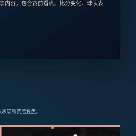
赛事内容，包含赛前看点、比分变化、球队表
队表现和赛后复盘。