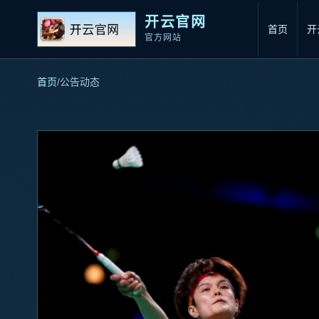
开云官网
首页
开
官方网站
首页
/
公告动态