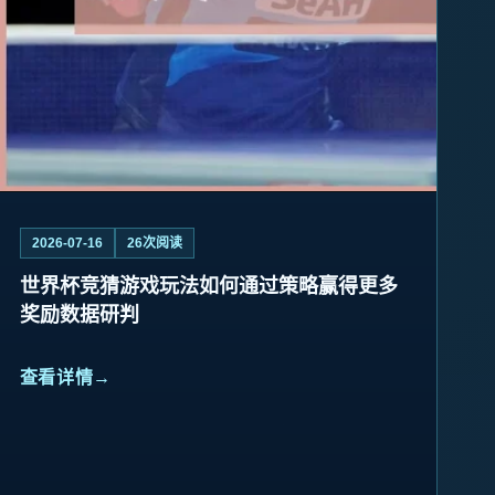
2026-07-16
26次阅读
世界杯竞猜游戏玩法如何通过策略赢得更多
奖励数据研判
查看详情→