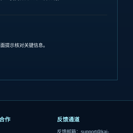
页面提示核对关键信息。
合作
反馈通道
反馈邮箱：support@kai-