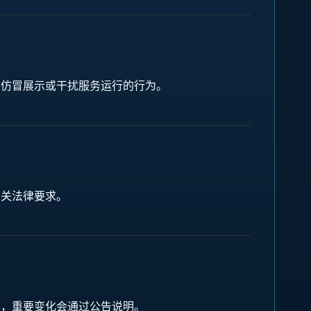
、仿冒展示或干扰服务运行的行为。
相关法律要求。
口，重要变化会通过公告说明。