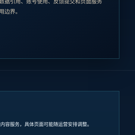
数据引用、账号使用、反馈提交和页面服务
用边界。
等内容服务，具体页面可能随运营安排调整。