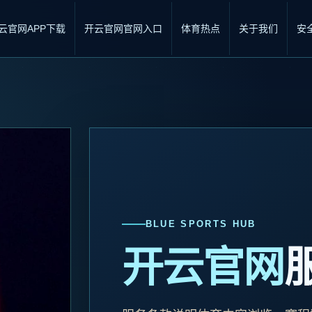
云官网APP下载
开云官网官网入口
体育热点
关于我们
安
BLUE SPORTS HUB
开云官网