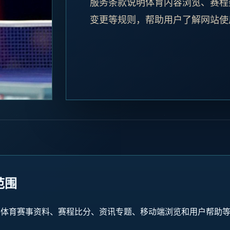
服务条款说明体育内容浏览、赛程
变更等规则，帮助用户了解网站使
范围
供体育赛事资料、赛程比分、资讯专题、移动端浏览和用户帮助