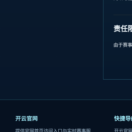
责任
由于赛
开云官网
快捷导
提供官网首页访问入口与实时赛事服
开云官网