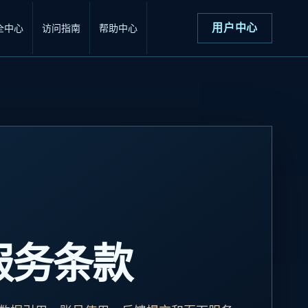
用户中心
全中心
访问指南
帮助中心
服务条款